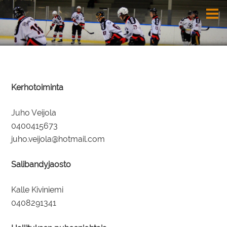
Kerhotoiminta
Juho Veijola
0400415673
juho.veijola@hotmail.com
Salibandyjaosto
Kalle Kiviniemi
0408291341