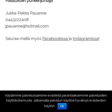
Hallituksen puheenjohtaja
Jukka-Pekka Pauanne
0443222408
jpauanne@hotmail.com
Seuraa meitä myös
Facebookissa
ja
Instagramissa
!
Käytämme palveluissamme evästeitä parantaaksemme palveluiden
käyttökokemusta. Jatkamalla palvelun käyttöä hyväksyt evästeiden
Seuraa meitä:
käytön.
Ok