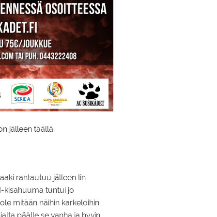
n jälleen täällä:
aaki rantautuu jälleen Iin
M-kisahuuma tuntui jo
le mitään näihin karkeloihin
alta päälle se vanha ja hyvin