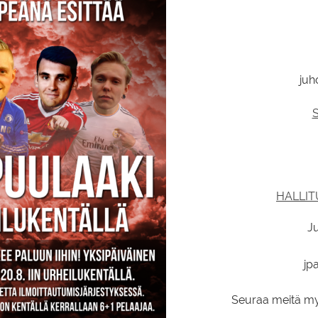
juh
HALLI
J
jp
Seuraa meitä m