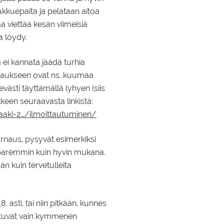
kkuepaita ja pelataan aitoa
 viettää kesän viimeisiä
a löydy.
 ei kannata jäädä turhia
rnaukseen ovat ns. kuumaa
västi täyttämällä lyhyen (siis
keen seuraavasta linkistä:
laaki-2…/ilmoittautuminen/
rnaus, pysyvät esimerkiksi
 paremmin kuin hyvin mukana.
 kuin tervetulleita
 asti, tai niin pitkään, kunnes
tuvat vain kymmenen