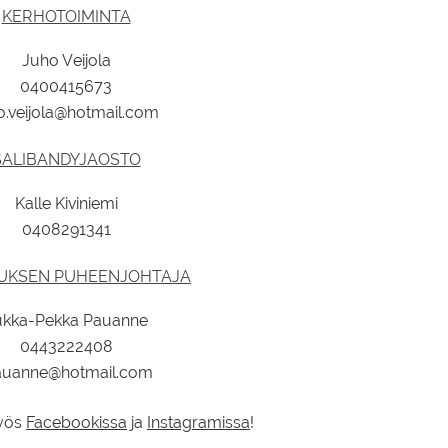
KERHOTOIMINTA
Juho Veijola
0400415673
o.veijola@hotmail.com
SALIBANDYJAOSTO
Kalle Kiviniemi
0408291341
TUKSEN PUHEENJOHTAJA
ukka-Pekka Pauanne
0443222408
auanne@hotmail.com
yös
Facebookissa
ja
Instagramissa
!