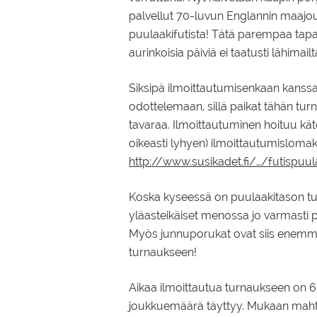
palvellut 70-luvun Englannin maajou
puulaakifutista! Tätä parempaa tapaa
aurinkoisia päiviä ei
taatusti lähimailt
Siksipä ilmoittautumisenkaan kanssa
odottelemaan, sillä paikat tähän tu
tavaraa. Ilmoittautuminen hoituu käte
oikeasti lyhyen) ilmoittautumislomak
http://www.susikadet.fi/…/futispuu
Koska kyseessä on puulaakitason tu
yläasteikäiset menossa jo varmasti
Myös junnuporukat ovat siis enemmän
turnaukseen!
Aikaa ilmoittautua turnaukseen on 6.8.
joukkuemäärä täyttyy. Mukaan mah