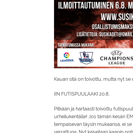
Kauan sitä on toivottu, mutta nyt se o
IIN FUTISPUULAAKI 20.8.
Pitkään ja hartaasti toivottu futispuul
urheilukentälle! Jos tämän kesän E
tempaisevan täysin mukaansa, ei se o
verrattuna. Nyt kaivetaan kaapin pohj